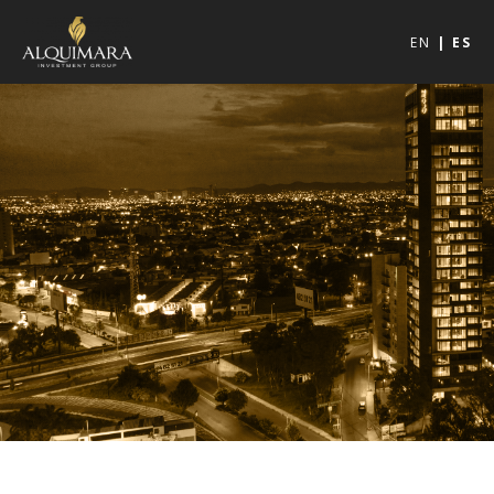
EN
ES