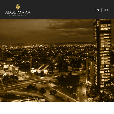
EN
ES