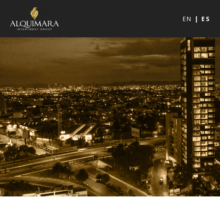
EN
ES