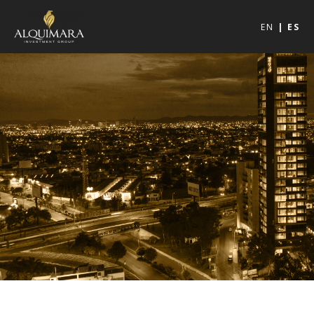
EN
ES