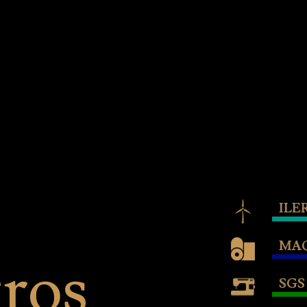
ILE
MA
ros
SGS