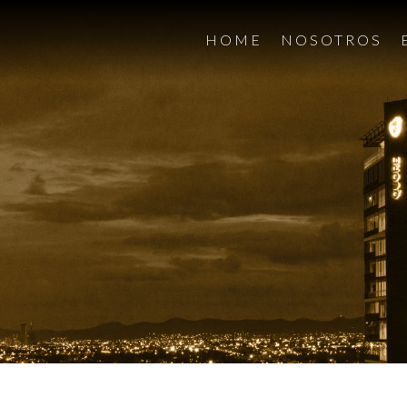
HOME
NOSOTROS