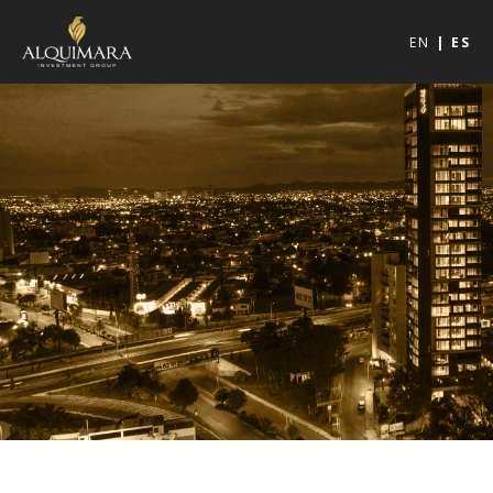
EN
ES