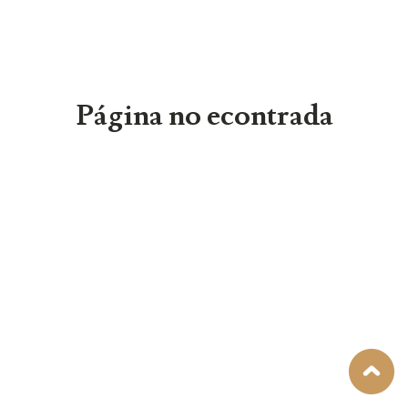
Página no econtrada