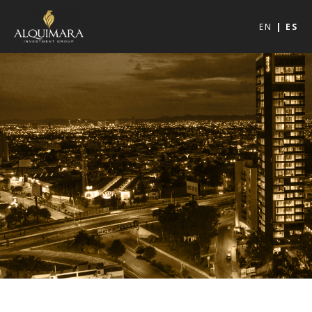
EN
ES