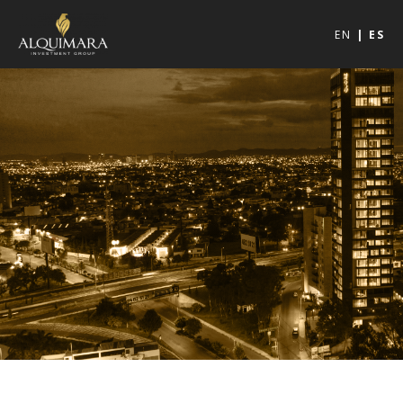
EN
ES