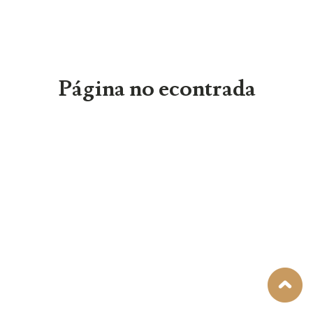
Página no econtrada