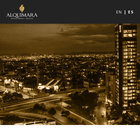
EN
ES