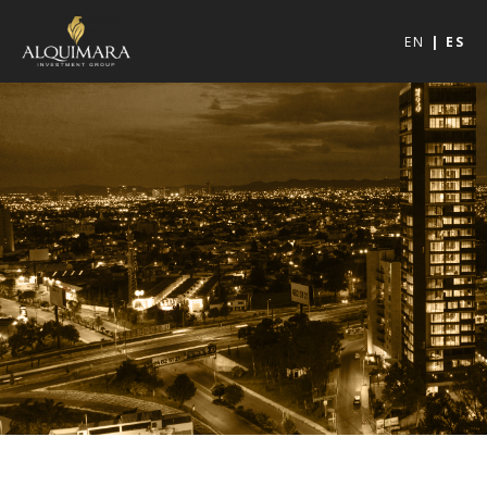
EN
ES