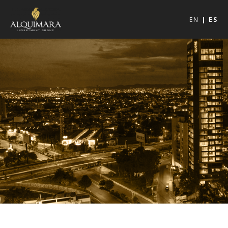
EN
ES