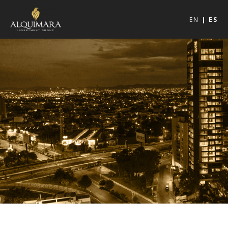
EN
ES