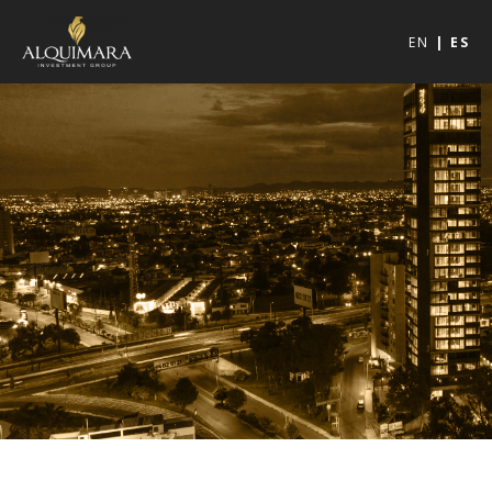
EN
ES