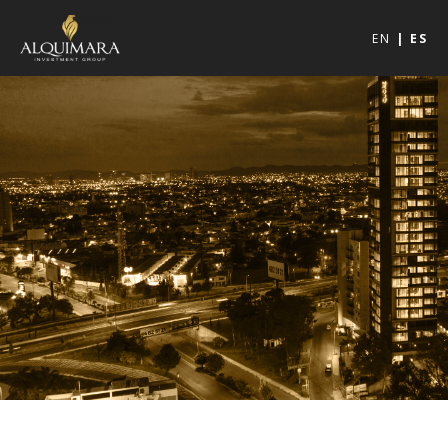
EN
ES