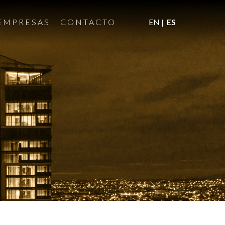
EMPRESAS
CONTACTO
EN
ES