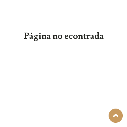
Página no econtrada