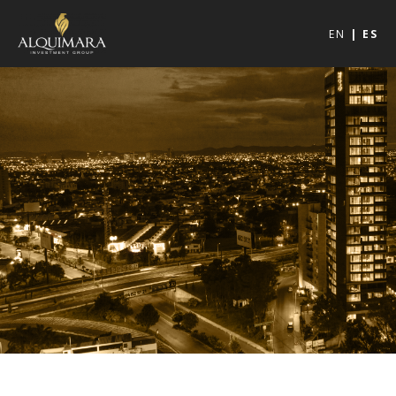
EN
ES