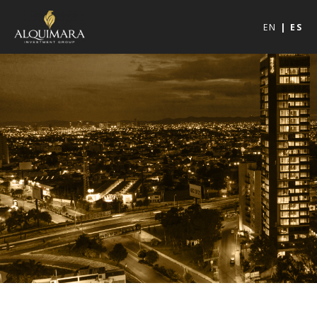
EN
ES