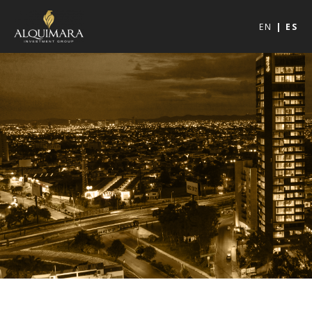
EN
ES