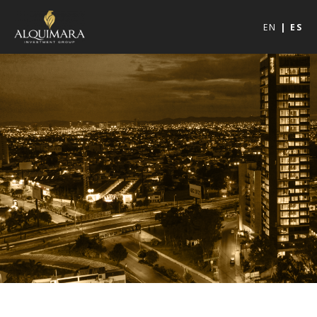
EN
ES