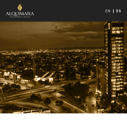
EN
ES