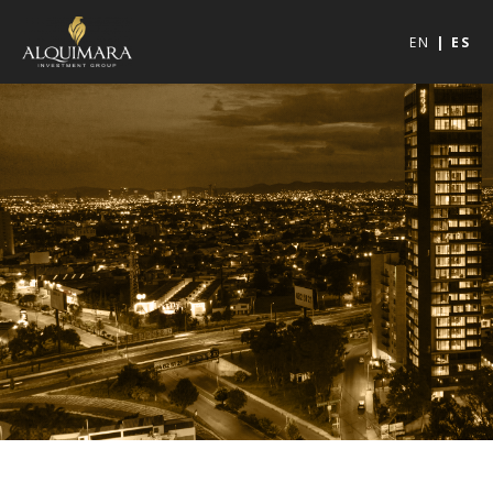
EN
ES