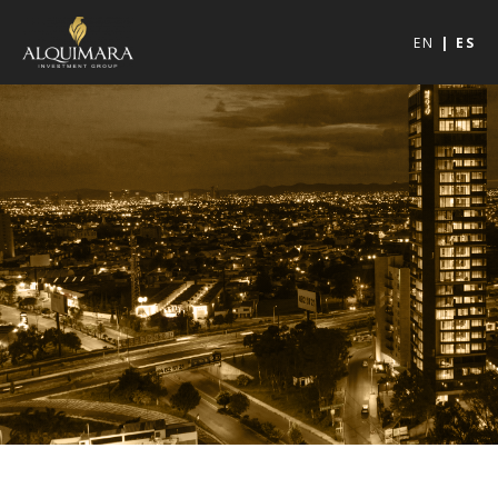
EN
ES