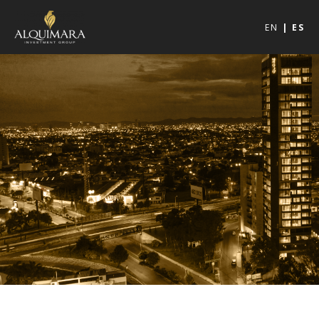
EN
ES