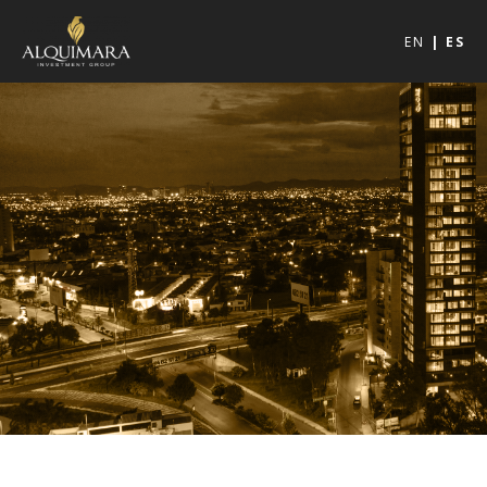
EN
ES