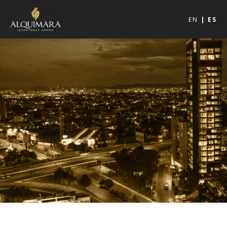
EN
ES