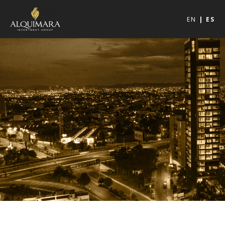
EN
ES