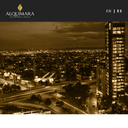
EN
ES