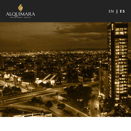
EN
ES