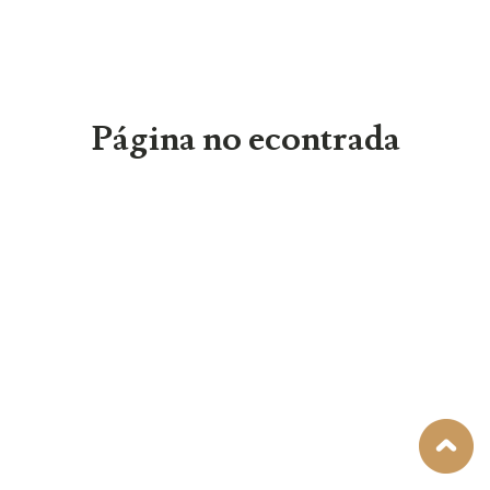
Página no econtrada