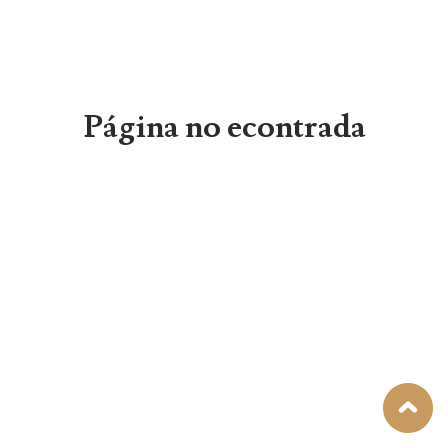
Página no econtrada