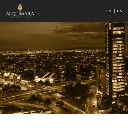
EN
ES