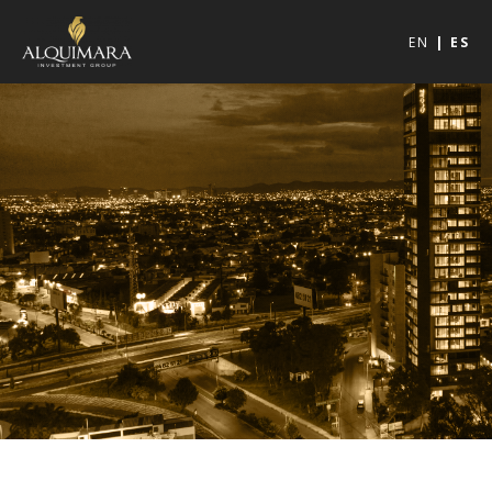
EN
ES