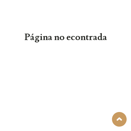
Página no econtrada