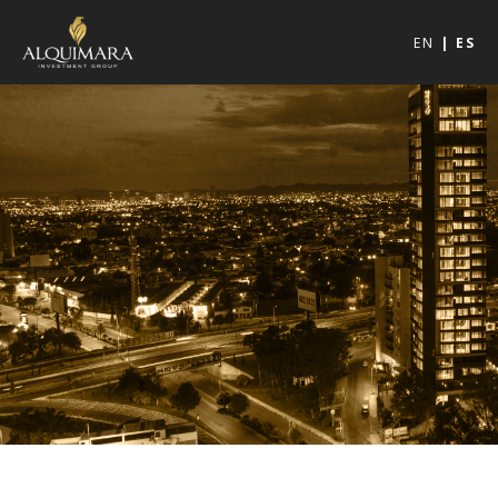
EN
ES